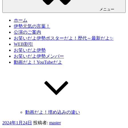
メニュー
ホーム
伊勢元気の言葉！
公演のご案内
お笑いだよ伊勢ポスターだよ！歴代～最新だよ✨
WEB割引
お笑いだよ伊勢
お笑いだよ伊勢メンバー
動画だよ！YouTubeだよ
動画だよ！埋め込みの違い
投
2024年1月24日
投稿者:
master