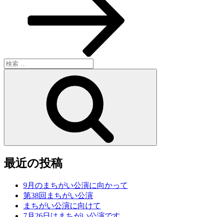
ョ
稿
ン
検
索:
検
索
最近の投稿
9月のまちがい公演に向かって
第38回まちがい公演
まちがい公演に向けて
7月26日はまちがい公演です