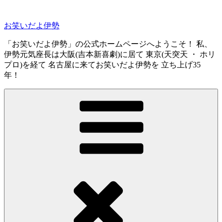
コ
ン
お笑いだよ伊勢
テ
ン
「お笑いだよ伊勢」の公式ホームページへようこそ！ 私、
ツ
伊勢元気座長は大阪(吉本新喜劇)に居て 東京(天突天 ・ ホリ
へ
プロ)を経て 名古屋に来てお笑いだよ伊勢を 立ち上げ35
ス
年！
キ
ッ
プ