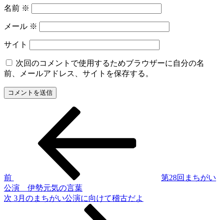
名前
※
メール
※
サイト
次回のコメントで使用するためブラウザーに自分の名
前、メールアドレス、サイトを保存する。
過
投
去
稿
の
投
ナ
稿
ビ
ゲ
前
第28回まちがい
公演 伊勢元気の言葉
ー
次
次
3月のまちがい公演に向けて稽古だよ
シ
の
投