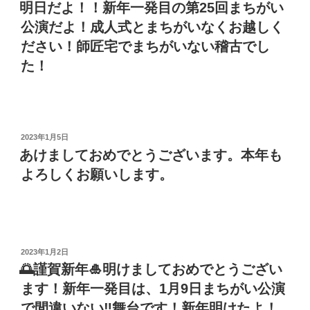
稿
明日だよ！！新年一発目の第25回まちがい
日:
公演だよ！成人式とまちがいなくお越しく
ださい！師匠宅でまちがいない稽古でし
た！
投
2023年1月5日
稿
あけましておめでとうございます。本年も
日:
よろしくお願いします。
投
2023年1月2日
稿
🌅謹賀新年🎍明けましておめでとうござい
日:
ます！新年一発目は、1月9日まちがい公演
で間違いない‼︎舞台です！新年明けたよ！