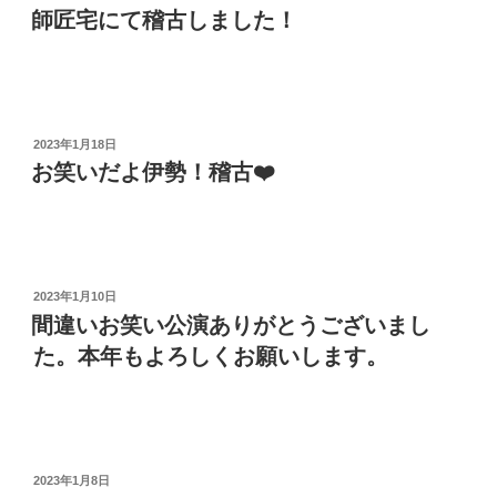
稿
師匠宅にて稽古しました！
日:
投
2023年1月18日
稿
お笑いだよ伊勢！稽古❤️
日:
投
2023年1月10日
稿
間違いお笑い公演ありがとうございまし
日:
た。本年もよろしくお願いします。
投
2023年1月8日