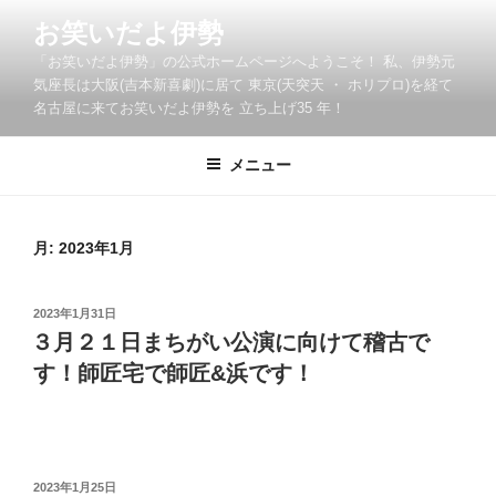
コ
お笑いだよ伊勢
ン
「お笑いだよ伊勢」の公式ホームページへようこそ！ 私、伊勢元
テ
気座長は大阪(吉本新喜劇)に居て 東京(天突天 ・ ホリプロ)を経て
ン
名古屋に来てお笑いだよ伊勢を 立ち上げ35 年！
ツ
へ
メニュー
ス
キ
ッ
月:
2023年1月
プ
投
2023年1月31日
稿
３月２１日まちがい公演に向けて稽古で
日:
す！師匠宅で師匠&浜です！
投
2023年1月25日