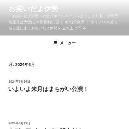
コ
お笑いだよ伊勢
ン
「お笑いだよ伊勢」の公式ホームページへようこそ！ 私、伊勢元
テ
気座長は大阪(吉本新喜劇)に居て 東京(天突天 ・ ホリプロ)を経て
ン
名古屋に来てお笑いだよ伊勢を 立ち上げ35 年！
ツ
へ
メニュー
ス
キ
ッ
月:
2024年6月
プ
投
2024年6月26日
稿
いよいよ来月はまちがい公演！
日:
投
2024年6月19日
稿