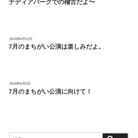
ナディアパークでの稽古だよ〜
日:
投
2024年6月12日
稿
7月のまちがい公演は楽しみだよ。
日:
投
2024年6月5日
稿
7月のまちがい公演に向けて！
日:
検