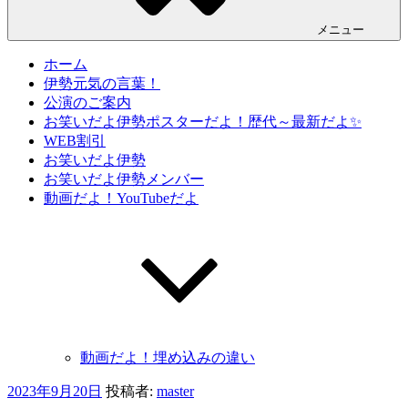
メニュー
ホーム
伊勢元気の言葉！
公演のご案内
お笑いだよ伊勢ポスターだよ！歴代～最新だよ✨
WEB割引
お笑いだよ伊勢
お笑いだよ伊勢メンバー
動画だよ！YouTubeだよ
動画だよ！埋め込みの違い
投
2023年9月20日
投稿者:
master