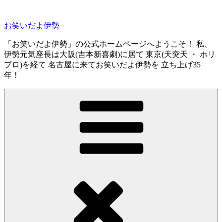
コ
ン
お笑いだよ伊勢
テ
ン
「お笑いだよ伊勢」の公式ホームページへようこそ！ 私、
ツ
伊勢元気座長は大阪(吉本新喜劇)に居て 東京(天突天 ・ ホリ
へ
プロ)を経て 名古屋に来てお笑いだよ伊勢を 立ち上げ35
ス
年！
キ
ッ
プ