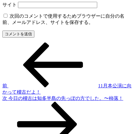
サイト
次回のコメントで使用するためブラウザーに自分の名
前、メールアドレス、サイトを保存する。
過
投
去
稿
の
投
ナ
稿
ビ
ゲ
前
11月本公演に向
かって稽古だよ！
ー
次
次
今日の稽古は知多半島の先っぽの方でした。〜柿落！
シ
の
投
ョ
稿
ン