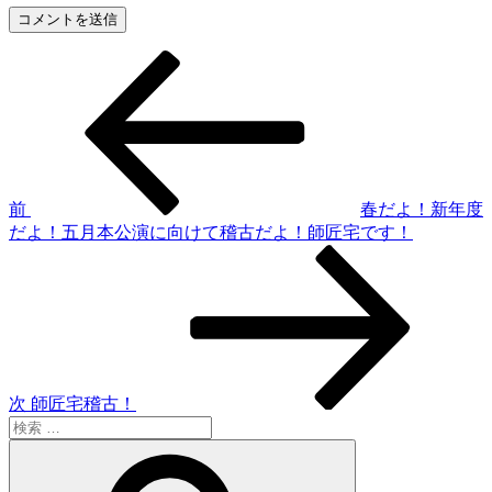
過
投
去
稿
の
投
ナ
稿
ビ
ゲ
前
春だよ！新年度
だよ！五月本公演に向けて稽古だよ！師匠宅です！
ー
次
シ
の
投
ョ
稿
ン
次
師匠宅稽古！
検
索:
検
索