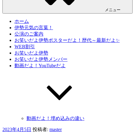
メニュー
ホーム
伊勢元気の言葉！
公演のご案内
お笑いだよ伊勢ポスターだよ！歴代～最新だよ✨
WEB割引
お笑いだよ伊勢
お笑いだよ伊勢メンバー
動画だよ！YouTubeだよ
動画だよ！埋め込みの違い
投
2023年4月5日
投稿者:
master