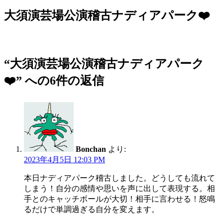
稿
日:
大須演芸場公演稽古ナディアパーク❤️
“大須演芸場公演稽古ナディアパーク
❤️” への6件の返信
Bonchan
より:
2023年4月5日 12:03 PM
本日ナディアパーク稽古しました。どうしても流れて
しまう！自分の感情や思いを声に出して表現する。相
手とのキャッチボールが大切！相手に言わせる！怒鳴
るだけで単調過ぎる自分を変えます。