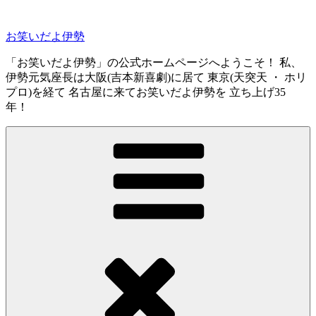
コ
ン
お笑いだよ伊勢
テ
ン
「お笑いだよ伊勢」の公式ホームページへようこそ！ 私、
ツ
伊勢元気座長は大阪(吉本新喜劇)に居て 東京(天突天 ・ ホリ
へ
プロ)を経て 名古屋に来てお笑いだよ伊勢を 立ち上げ35
ス
年！
キ
ッ
プ