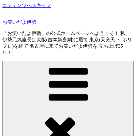
コンテンツへスキップ
お笑いだよ伊勢
「お笑いだよ伊勢」の公式ホームページへようこそ！ 私、
伊勢元気座長は大阪(吉本新喜劇)に居て 東京(天突天 ・ ホリ
プロ)を経て 名古屋に来てお笑いだよ伊勢を 立ち上げ35
年！