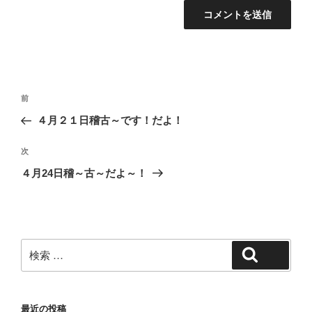
投
過
前
稿
去
４月２１日稽古～です！だよ！
ナ
の
ビ
投
次
次
稿
ゲ
の
４月24日稽～古～だよ～！
投
ー
稿
シ
ョ
ン
検
検索
索:
最近の投稿