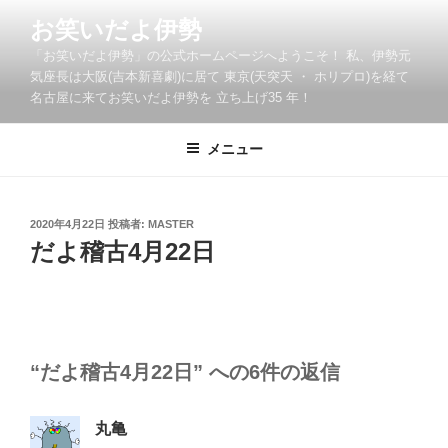
コ
お笑いだよ伊勢
ン
「お笑いだよ伊勢」の公式ホームページへようこそ！ 私、伊勢元
テ
気座長は大阪(吉本新喜劇)に居て 東京(天突天 ・ ホリプロ)を経て
ン
名古屋に来てお笑いだよ伊勢を 立ち上げ35 年！
ツ
へ
メニュー
ス
キ
ッ
投
2020年4月22日
投稿者:
MASTER
プ
稿
だよ稽古4月22日
日:
“だよ稽古4月22日” への6件の返信
丸亀