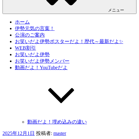
メニュー
ホーム
伊勢元気の言葉！
公演のご案内
お笑いだよ伊勢ポスターだよ！歴代～最新だよ✨
WEB割引
お笑いだよ伊勢
お笑いだよ伊勢メンバー
動画だよ！YouTubeだよ
動画だよ！埋め込みの違い
投
2025年12月1日
投稿者:
master