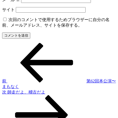
サイト
次回のコメントで使用するためブラウザーに自分の名
前、メールアドレス、サイトを保存する。
過
投
去
稿
の
投
ナ
稿
ビ
ゲ
前
第62回本公演〜
まもなく
ー
次
次
師走だよ、稽古だよ
シ
の
投
ョ
稿
ン