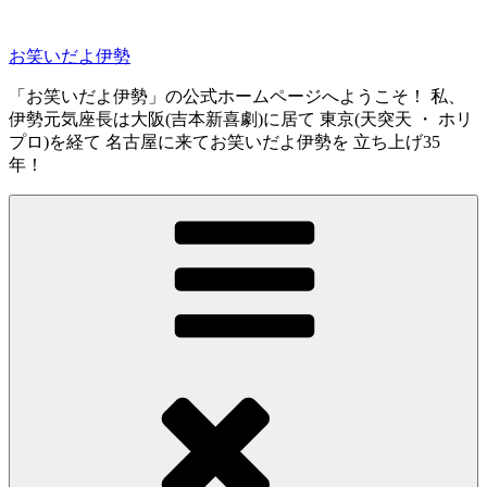
コ
ン
お笑いだよ伊勢
テ
ン
「お笑いだよ伊勢」の公式ホームページへようこそ！ 私、
ツ
伊勢元気座長は大阪(吉本新喜劇)に居て 東京(天突天 ・ ホリ
へ
プロ)を経て 名古屋に来てお笑いだよ伊勢を 立ち上げ35
ス
年！
キ
ッ
プ