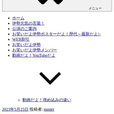
メニュー
ホーム
伊勢元気の言葉！
公演のご案内
お笑いだよ伊勢ポスターだよ！歴代～最新だよ✨
WEB割引
お笑いだよ伊勢
お笑いだよ伊勢メンバー
動画だよ！YouTubeだよ
動画だよ！埋め込みの違い
投
2023年5月25日
投稿者:
master