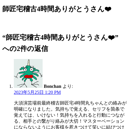
稿
日:
師匠宅稽古4時間ありがとうさん❤️
“師匠宅稽古4時間ありがとうさん❤️”
への2件の返信
Bonchan
より:
2023年5月25日 1:20 PM
大須演芸場前最終稽古師匠宅4時間丸ちゃんとの絡みが
明確になりました。気持ちで覚える、セリフを箇条で
覚えては、いけない！気持ちを入れると行動につなが
る、相手との繋がり絡みが大切！マスターベーション
にならないようにお客様を惹きつけて笑いに結びつけ