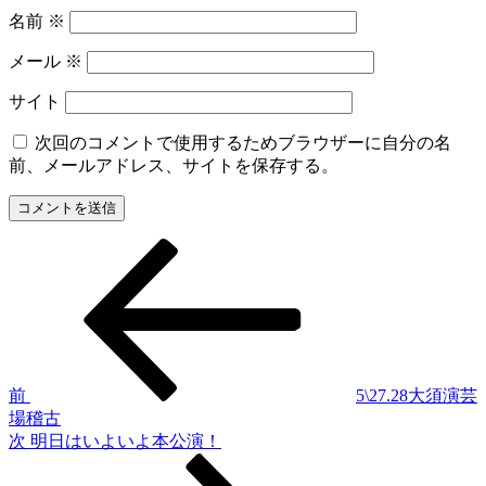
名前
※
メール
※
サイト
次回のコメントで使用するためブラウザーに自分の名
前、メールアドレス、サイトを保存する。
過
投
去
稿
の
投
ナ
稿
ビ
ゲ
前
5\27.28大須演芸
場稽古
ー
次
次
明日はいよいよ本公演！
シ
の
投