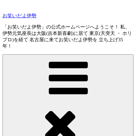
コ
ン
お笑いだよ伊勢
テ
ン
「お笑いだよ伊勢」の公式ホームページへようこそ！ 私、
ツ
伊勢元気座長は大阪(吉本新喜劇)に居て 東京(天突天 ・ ホリ
へ
プロ)を経て 名古屋に来てお笑いだよ伊勢を 立ち上げ35
ス
年！
キ
ッ
プ