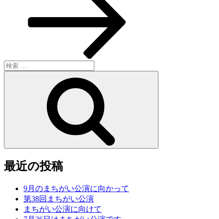
ョ
稿
ン
検
索:
検
索
最近の投稿
9月のまちがい公演に向かって
第38回まちがい公演
まちがい公演に向けて