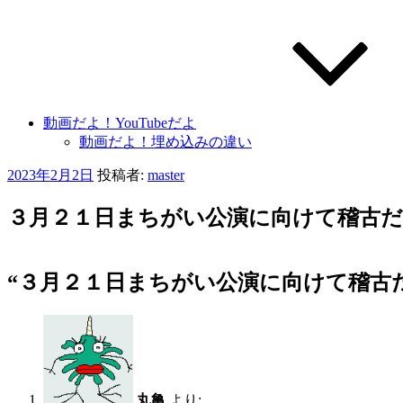
動画だよ！YouTubeだよ
動画だよ！埋め込みの違い
投
2023年2月2日
投稿者:
master
稿
日:
３月２１日まちがい公演に向けて稽古だ
“３月２１日まちがい公演に向けて稽古だ
丸亀
より: