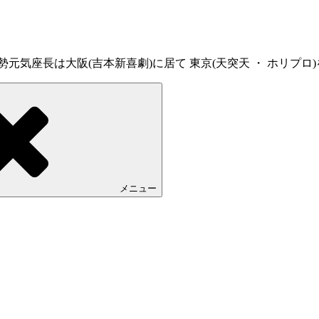
気座長は大阪(吉本新喜劇)に居て 東京(天突天 ・ ホリプロ)
メニュー