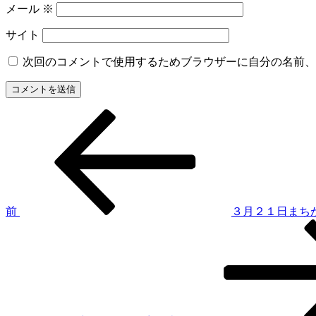
メール
※
サイト
次回のコメントで使用するためブラウザーに自分の名前、
過
投
去
稿
の
投
ナ
稿
ビ
ゲ
前
３月２１日まち
次
ー
の
シ
投
稿
ョ
ン