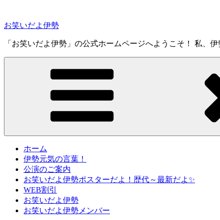
コ
ン
お笑いだよ伊勢
テ
ン
「お笑いだよ伊勢」の公式ホームページへようこそ！ 私、伊勢元
ツ
へ
ス
キ
ッ
プ
ホーム
伊勢元気の言葉！
公演のご案内
お笑いだよ伊勢ポスターだよ！歴代～最新だよ✨
WEB割引
お笑いだよ伊勢
お笑いだよ伊勢メンバー