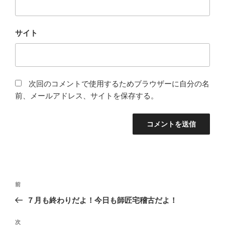
サイト
次回のコメントで使用するためブラウザーに自分の名
前、メールアドレス、サイトを保存する。
投
過
前
稿
去
７月も終わりだよ！今日も師匠宅稽古だよ！
ナ
の
ビ
投
次
次