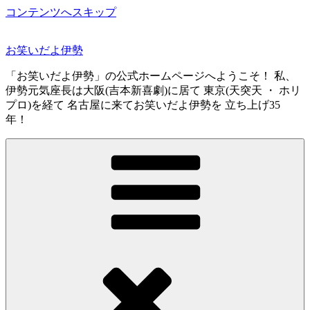
コンテンツへスキップ
お笑いだよ伊勢
「お笑いだよ伊勢」の公式ホームページへようこそ！ 私、
伊勢元気座長は大阪(吉本新喜劇)に居て 東京(天突天 ・ ホリ
プロ)を経て 名古屋に来てお笑いだよ伊勢を 立ち上げ35
年！