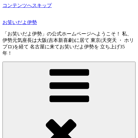
コンテンツへスキップ
お笑いだよ伊勢
「お笑いだよ伊勢」の公式ホームページへようこそ！ 私、
伊勢元気座長は大阪(吉本新喜劇)に居て 東京(天突天 ・ ホリ
プロ)を経て 名古屋に来てお笑いだよ伊勢を 立ち上げ35
年！