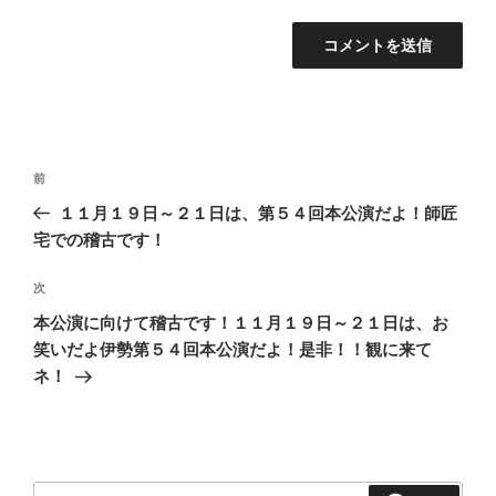
投
過
前
稿
去
１１月１９日～２１日は、第５４回本公演だよ！師匠
ナ
の
宅での稽古です！
ビ
投
稿
ゲ
次
次
の
ー
本公演に向けて稽古です！１１月１９日～２１日は、お
投
シ
笑いだよ伊勢第５４回本公演だよ！是非！！観に来て
稿
ネ！
ョ
ン
検