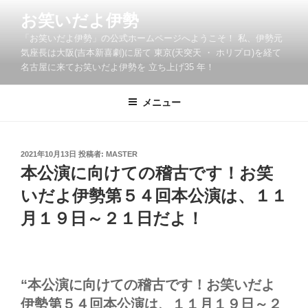
コ
お笑いだよ伊勢
ン
「お笑いだよ伊勢」の公式ホームページへようこそ！ 私、伊勢元
テ
気座長は大阪(吉本新喜劇)に居て 東京(天突天 ・ ホリプロ)を経て
ン
名古屋に来てお笑いだよ伊勢を 立ち上げ35 年！
ツ
へ
メニュー
ス
キ
ッ
投
2021年10月13日
投稿者:
MASTER
プ
稿
本公演に向けての稽古です！お笑
日:
いだよ伊勢第５４回本公演は、１１
月１９日～２１日だよ！
“本公演に向けての稽古です！お笑いだよ
伊勢第５４回本公演は、１１月１９日～２