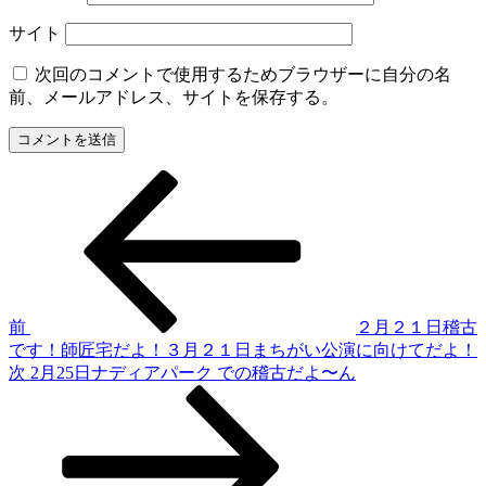
サイト
次回のコメントで使用するためブラウザーに自分の名
前、メールアドレス、サイトを保存する。
過
投
去
稿
の
投
ナ
稿
ビ
ゲ
前
２月２１日稽古
です！師匠宅だよ！３月２１日まちがい公演に向けてだよ！
ー
次
次
2月25日ナディアパーク での稽古だよ〜ん
シ
の
投
ョ
稿
ン