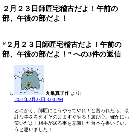
稿
日:
２月２３日師匠宅稽古だよ！午前の
部、午後の部だよ！
“２月２３日師匠宅稽古だよ！午前の
部、午後の部だよ！” への3件の返信
丸亀真子作
より:
2021年2月23日 3:00 PM
とにかく、師匠にこうやってやれ！と言われたら、余
計な事を考えずそのまますぐやる！遊び心。確かにお
笑いだよ！相手が居る事を意識した台本を書いていこ
うと思いました！