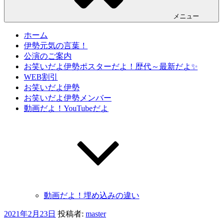
メニュー
ホーム
伊勢元気の言葉！
公演のご案内
お笑いだよ伊勢ポスターだよ！歴代～最新だよ✨
WEB割引
お笑いだよ伊勢
お笑いだよ伊勢メンバー
動画だよ！YouTubeだよ
動画だよ！埋め込みの違い
投
2021年2月23日
投稿者:
master