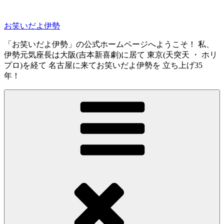
コ
ン
お笑いだよ伊勢
テ
ン
「お笑いだよ伊勢」の公式ホームページへようこそ！ 私、
ツ
伊勢元気座長は大阪(吉本新喜劇)に居て 東京(天突天 ・ ホリ
へ
プロ)を経て 名古屋に来てお笑いだよ伊勢を 立ち上げ35
ス
年！
キ
ッ
プ