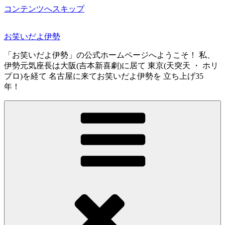
コンテンツへスキップ
お笑いだよ伊勢
「お笑いだよ伊勢」の公式ホームページへようこそ！ 私、
伊勢元気座長は大阪(吉本新喜劇)に居て 東京(天突天 ・ ホリ
プロ)を経て 名古屋に来てお笑いだよ伊勢を 立ち上げ35
年！