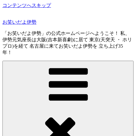
コンテンツへスキップ
お笑いだよ伊勢
「お笑いだよ伊勢」の公式ホームページへようこそ！ 私、
伊勢元気座長は大阪(吉本新喜劇)に居て 東京(天突天 ・ ホリ
プロ)を経て 名古屋に来てお笑いだよ伊勢を 立ち上げ35
年！