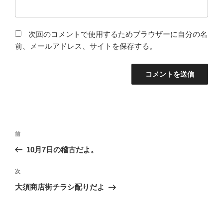
次回のコメントで使用するためブラウザーに自分の名
前、メールアドレス、サイトを保存する。
投
過
前
稿
去
10月7日の稽古だよ。
ナ
の
ビ
投
次
次
稿
ゲ
の
大須商店街チラシ配りだよ
投
ー
稿
シ