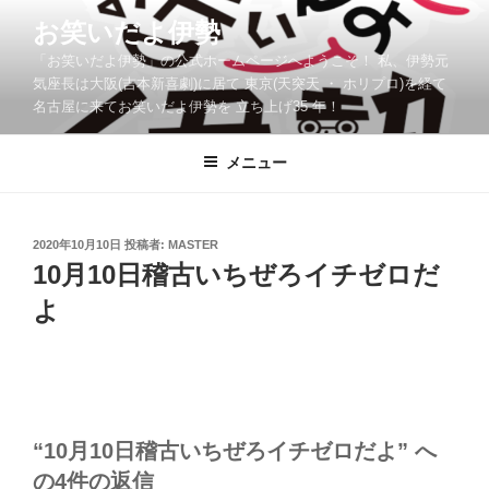
コ
お笑いだよ伊勢
ン
「お笑いだよ伊勢」の公式ホームページへようこそ！ 私、伊勢元
テ
気座長は大阪(吉本新喜劇)に居て 東京(天突天 ・ ホリプロ)を経て
ン
名古屋に来てお笑いだよ伊勢を 立ち上げ35 年！
ツ
へ
メニュー
ス
キ
ッ
投
2020年10月10日
投稿者:
MASTER
プ
稿
10月10日稽古いちぜろイチゼロだ
日:
よ
“10月10日稽古いちぜろイチゼロだよ” へ
の4件の返信