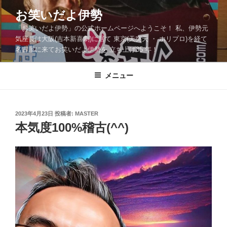
コ
お笑いだよ伊勢
ン
「お笑いだよ伊勢」の公式ホームページへようこそ！ 私、伊勢元
テ
気座長は大阪(吉本新喜劇)に居て 東京(天突天 ・ ホリプロ)を経て
ン
名古屋に来てお笑いだよ伊勢を 立ち上げ35 年！
ツ
へ
メニュー
ス
キ
ッ
投
2023年4月23日
投稿者:
MASTER
プ
稿
本気度100%稽古(^^)
日: