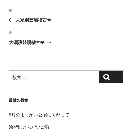
投
過
前
稿
去
大須演芸場稽古❤️
ナ
の
ビ
投
次
次
稿
ゲ
の
大須演芸場稽古❤️
投
ー
稿
シ
ョ
ン
検
検索
索:
最近の投稿
9月のまちがい公演に向かって
第38回まちがい公演