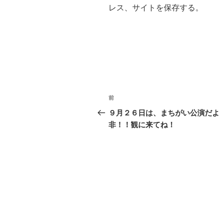
レス、サイトを保存する。
投
前
過
稿
去
９月２６日は、まちがい公演だよ
の
非！！観に来てね！
ナ
投
ビ
稿
ゲ
ー
シ
ョ