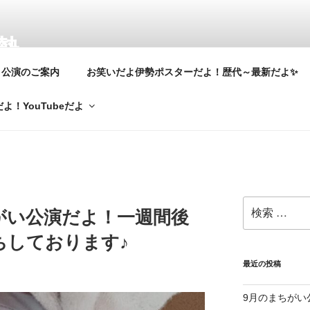
勢
公演のご案内
お笑いだよ伊勢ポスターだよ！歴代～最新だよ✨
ページへようこそ！ 私、伊勢元気座長は大阪(吉本新喜劇)に居て
を 立ち上げ35 年！
よ！YouTubeだよ
検
がい公演だよ！一週間後
索:
ちしております♪
最近の投稿
9月のまちがい