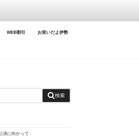
WEB割引
お笑いだよ伊勢
 東京(天突天 ・ ホリプロ)を
検索
公演に向かって