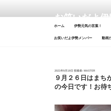
コ
ン
お笑いだよ伊
テ
ン
ホーム
伊勢元気の言葉！
「お笑いだよ伊勢」の公式ホーム
ツ
経て 名古屋に来てお笑いだよ伊勢
へ
お笑いだよ伊勢メンバー
動画だ
ス
キ
ッ
プ
投
2021年9月19日
投稿者:
MASTER
稿
９月２６日はまち
日:
の今日です！お待