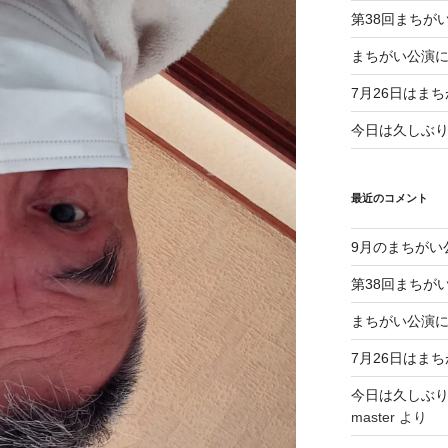
第38回まちが
まちがい公演
7月26日はま
今日は久しぶ
最近のコメント
9月のまちがい
第38回まちが
まちがい公演
7月26日はま
今日は久しぶ
master
より