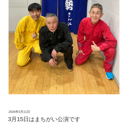
投
2026年3月11日
稿
3月15日はまちがい公演です
日: