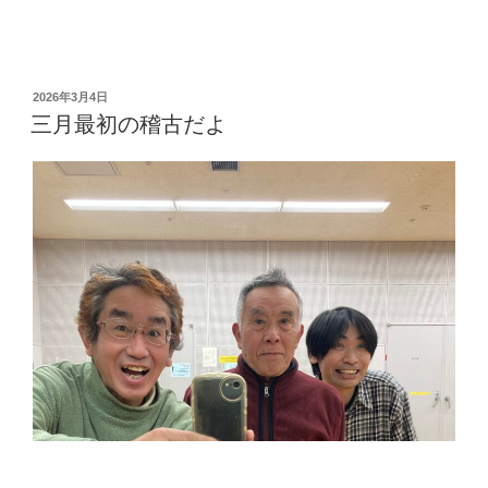
投
2026年3月4日
稿
三月最初の稽古だよ
日: