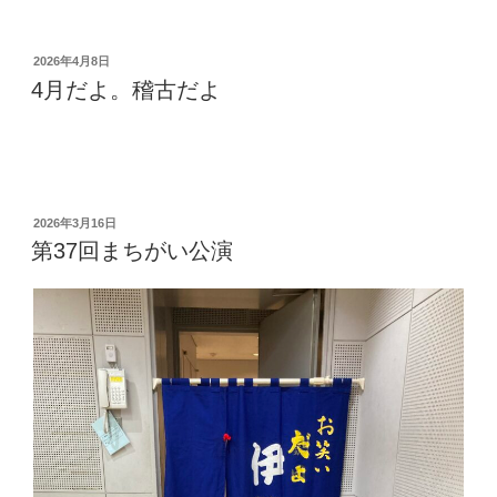
投
2026年4月8日
稿
4月だよ。稽古だよ
日:
投
2026年3月16日
稿
第37回まちがい公演
日: