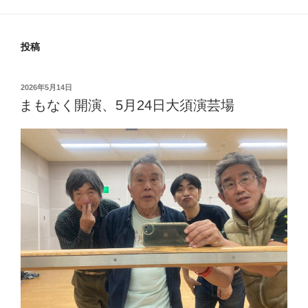
投稿
投
2026年5月14日
稿
まもなく開演、5月24日大須演芸場
日: