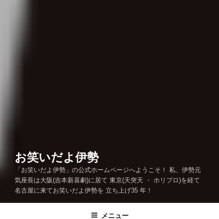
お笑いだよ伊勢
「お笑いだよ伊勢」の公式ホームページへようこそ！ 私、伊勢元
気座長は大阪(吉本新喜劇)に居て 東京(天突天 ・ ホリプロ)を経て
名古屋に来てお笑いだよ伊勢を 立ち上げ35 年！
メニュー