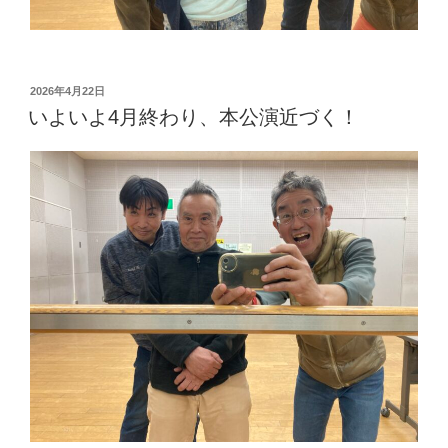
投
2026年4月22日
稿
いよいよ4月終わり、本公演近づく！
日: