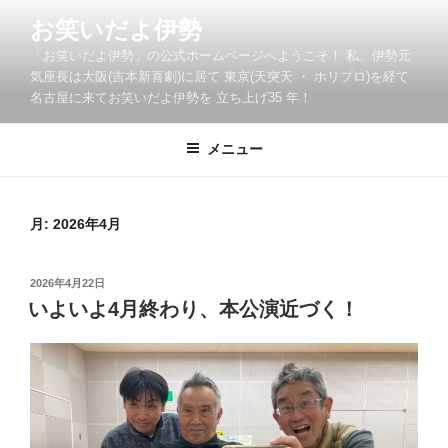
コ
お笑いだよ伊勢
ン
「お笑いだよ伊勢」の公式ホームページへようこそ！ 私、伊勢元
テ
気座長は大阪(吉本新喜劇)に居て 東京(天突天 ・ ホリプロ)を経て
ン
名古屋に来てお笑いだよ伊勢を 立ち上げ35 年！
ツ
へ
メニュー
ス
キ
ッ
月:
2026年4月
プ
投
2026年4月22日
稿
いよいよ4月終わり、本公演近づく！
日: