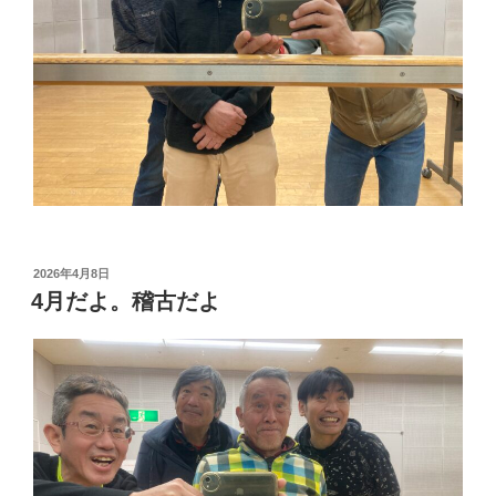
投
2026年4月8日
稿
4月だよ。稽古だよ
日: